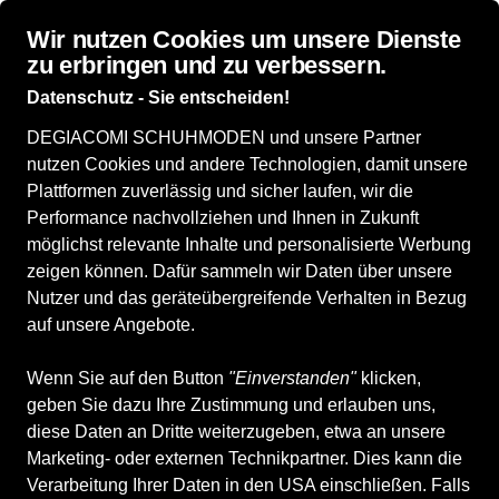
Wir nutzen Cookies um unsere Dienste
zu erbringen und zu verbessern.
Datenschutz - Sie entscheiden!
DEGIACOMI SCHUHMODEN und unsere Partner
Alle Produkte
Herrenschuhe
Sneaker
nutzen Cookies und andere Technologien, damit unsere
Sneaker
Plattformen zuverlässig und sicher laufen, wir die
Performance nachvollziehen und Ihnen in Zukunft
möglichst relevante Inhalte und personalisierte Werbung
ALLE FILTER
zeigen können. Dafür sammeln wir Daten über unsere
Nutzer und das geräteübergreifende Verhalten in Bezug
auf unsere Angebote.
Marken
Größe
Farbe
Geschlecht
Anb
Wenn Sie auf den Button
"Einverstanden"
klicken,
geben Sie dazu Ihre Zustimmung und erlauben uns,
59 Produkte
diese Daten an Dritte weiterzugeben, etwa an unsere
Marketing- oder externen Technikpartner. Dies kann die
Verarbeitung Ihrer Daten in den USA einschließen. Falls