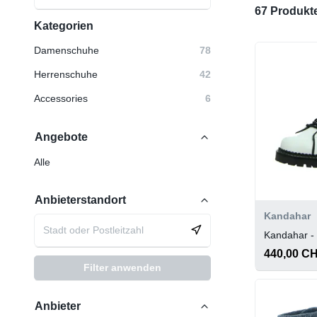
67 Produkt
Kategorien
Damenschuhe
78
Herrenschuhe
42
Accessories
6
Angebote
Alle
Anbieterstandort
Kandahar
Kandahar -
440,00 C
Filter anwenden
Anbieter