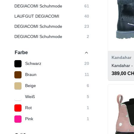
DEGIACOMI Schuhmode
61
LAUFGUT DEGIACOMI
40
DEGIACOMI Schuhmode
23
DEGIACOMI Schuhmode
2
Farbe
Kandahar
Schwarz
20
Kandahar -
389,00 C
Braun
11
Beige
6
Weiß
5
Rot
1
Pink
1