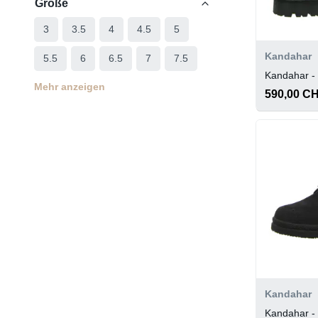
Größe
3
3.5
4
4.5
5
Kandahar
5.5
6
6.5
7
7.5
Kandahar -
Mehr anzeigen
590,00 C
Kandahar
Kandahar -