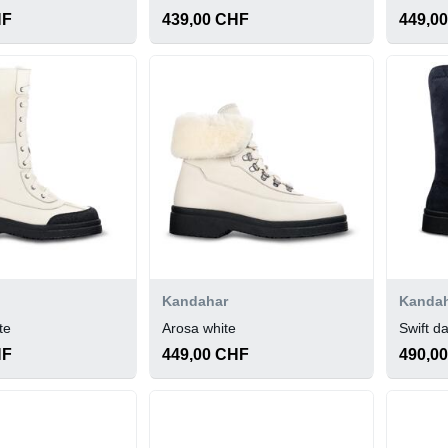
HF
439,00 CHF
449,0
Kandahar
Kanda
te
Arosa white
Swift d
HF
449,00 CHF
490,0