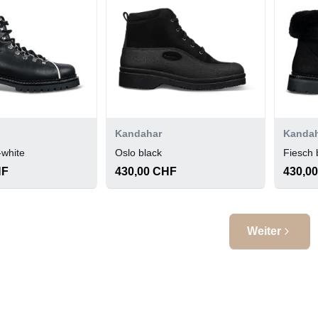
Kandahar
Kanda
-white
Oslo black
Fiesch 
HF
430,00 CHF
430,0
Weiter