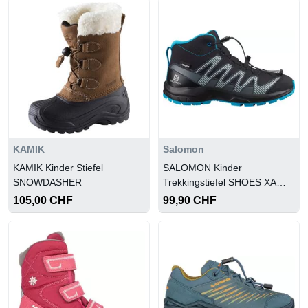
KAMIK
Salomon
KAMIK Kinder Stiefel
SALOMON Kinder
SNOWDASHER
Trekkingstiefel SHOES XA
PRO V8 MID CSWP J
105,00 CHF
99,90 CHF
Black/Monumen