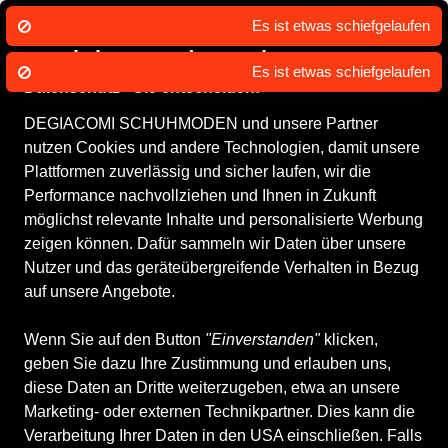
Wir nutzen Cookies um unsere Dienste
zu erbringen und zu verbessern.
Datenschutz - Sie entscheiden!
DEGIACOMI SCHUHMODEN und unsere Partner
Damenschuhe
Herrenschuhe
Kinderschuhe
Accessoires
WI
nutzen Cookies und andere Technologien, damit unsere
Plattformen zuverlässig und sicher laufen, wir die
Alle Produkte
Kinderschuhe
Sportschuhe
Wander- &
Performance nachvollziehen und Ihnen in Zukunft
Bergschuhe
möglichst relevante Inhalte und personalisierte Werbung
Wander- & Bergschuhe
zeigen können. Dafür sammeln wir Daten über unsere
Nutzer und das geräteübergreifende Verhalten in Bezug
auf unsere Angebote.
ALLE FILTER
Wenn Sie auf den Button
"Einverstanden"
klicken,
geben Sie dazu Ihre Zustimmung und erlauben uns,
Marken
Größe
Farbe
Geschlecht
Anb
diese Daten an Dritte weiterzugeben, etwa an unsere
Marketing- oder externen Technikpartner. Dies kann die
Verarbeitung Ihrer Daten in den USA einschließen. Falls
17 Produkte