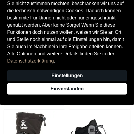
Sie nicht zustimmen möchten, beschränken wir uns auf
die technisch-notwendigen Cookies. Dadurch können
bestimmte Funktionen nicht oder nur eingeschränkt
genutzt werden. Aber keine Sorge! Wenn Sie diese
Funktionen doch nutzen wollen, weisen wir Sie an Ort
und Stelle noch einmal auf die Einstellungen hin, damit
Sie auch im Nachhinein Ihre Freigabe erteilen können.
Alle Optionen und weitere Details finden Sie in der
Datenschutzerklärung
.
Einstellungen
Salomon
KAMIK
SALOMON Kinder
KAMIK Kinder Stiefel
Einverstanden
Multifunktionsschuhe SHOES
SOUTHPOLE4
XA PRO V8 CSWP J
89,00 CHF
79,90 CHF
Lapis/Black/Fird