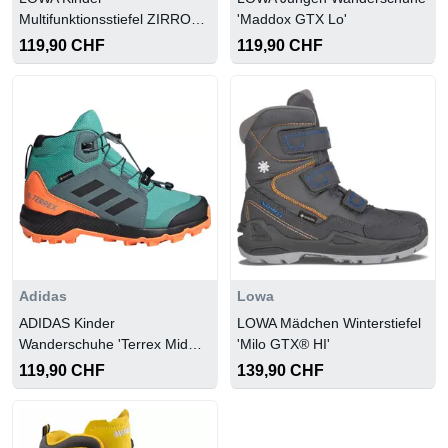
Multifunktionsstiefel ZIRROX
'Maddox GTX Lo'
GTX MID JUNIOR
119,90 CHF
119,90 CHF
Adidas
Lowa
ADIDAS Kinder
LOWA Mädchen Winterstiefel
Wanderschuhe 'Terrex Mid
'Milo GTX® HI'
GTX'
119,90 CHF
139,90 CHF