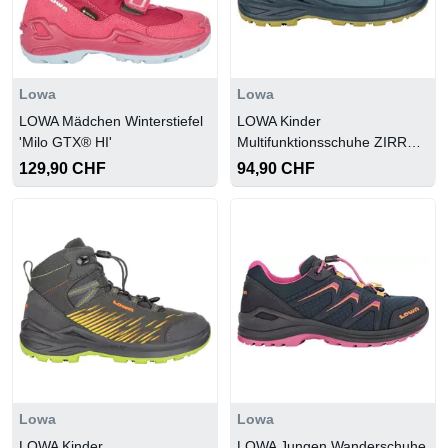
Lowa
Lowa
LOWA Mädchen Winterstiefel
LOWA Kinder
'Milo GTX® HI'
Multifunktionsschuhe ZIRROX
II GTX LO JR
129,90 CHF
94,90 CHF
Lowa
Lowa
LOWA Kinder
LOWA Jungen Wanderschuhe