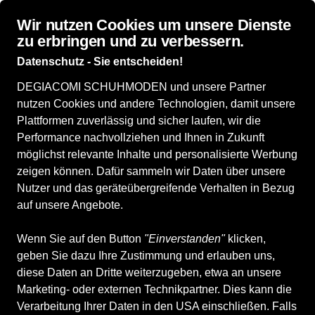
Wir nutzen Cookies um unsere Dienste
zu erbringen und zu verbessern.
Datenschutz - Sie entscheiden!
DEGIACOMI SCHUHMODEN und unsere Partner
Damenschuhe
Herrenschuhe
Kinderschuhe
Accessoires
WI
nutzen Cookies und andere Technologien, damit unsere
Plattformen zuverlässig und sicher laufen, wir die
Alle Produkte
Kinderschuhe
Stiefel
Stiefel
Performance nachvollziehen und Ihnen in Zukunft
Stiefel
möglichst relevante Inhalte und personalisierte Werbung
zeigen können. Dafür sammeln wir Daten über unsere
Nutzer und das geräteübergreifende Verhalten in Bezug
ALLE FILTER
auf unsere Angebote.
Wenn Sie auf den Button
"Einverstanden"
klicken,
Marken
Größe
Farbe
Geschlecht
Anb
geben Sie dazu Ihre Zustimmung und erlauben uns,
diese Daten an Dritte weiterzugeben, etwa an unsere
Marketing- oder externen Technikpartner. Dies kann die
18 Produkte
Verarbeitung Ihrer Daten in den USA einschließen. Falls