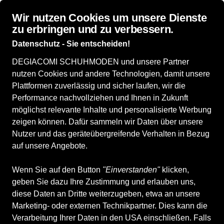
Wir nutzen Cookies um unsere Dienste
zu erbringen und zu verbessern.
Datenschutz - Sie entscheiden!
DEGIACOMI SCHUHMODEN und unsere Partner
Damenschuhe
Herrenschuhe
Kinderschuhe
Accessoires
WI
nutzen Cookies und andere Technologien, damit unsere
Plattformen zuverlässig und sicher laufen, wir die
Meindl
Performance nachvollziehen und Ihnen in Zukunft
möglichst relevante Inhalte und personalisierte Werbung
zeigen können. Dafür sammeln wir Daten über unsere
Nutzer und das geräteübergreifende Verhalten in Bezug
Alle Produkte
auf unsere Angebote.
Wenn Sie auf den Button
"Einverstanden"
klicken,
geben Sie dazu Ihre Zustimmung und erlauben uns,
ALLE FILTER
diese Daten an Dritte weiterzugeben, etwa an unsere
Marketing- oder externen Technikpartner. Dies kann die
Verarbeitung Ihrer Daten in den USA einschließen. Falls
Suchbegriff
Farbe
Größe