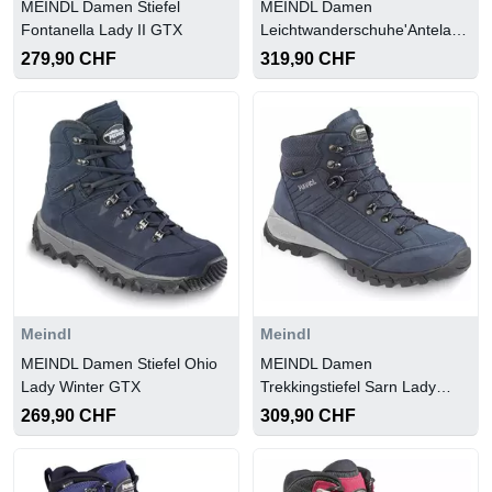
MEINDL Damen Stiefel
MEINDL Damen
Fontanella Lady II GTX
Leichtwanderschuhe'Antelao
Lady GTX'
279,90 CHF
319,90 CHF
Meindl
Meindl
MEINDL Damen Stiefel Ohio
MEINDL Damen
Lady Winter GTX
Trekkingstiefel Sarn Lady
GTX
269,90 CHF
309,90 CHF