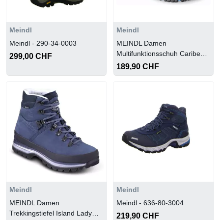
Meindl
Meindl
Meindl - 290-34-0003
MEINDL Damen
Multifunktionsschuh Caribe
299,00 CHF
Lady GTX schmal
189,90 CHF
Meindl
Meindl
MEINDL Damen
Meindl - 636-80-3004
Trekkingstiefel Island Lady
219,90 CHF