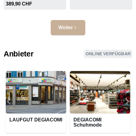
MFS EVO
389,90 CHF
Weiter
Anbieter
ONLINE VERFÜGBAR
LAUFGUT DEGIACOMI
DEGIACOMI
Schuhmode