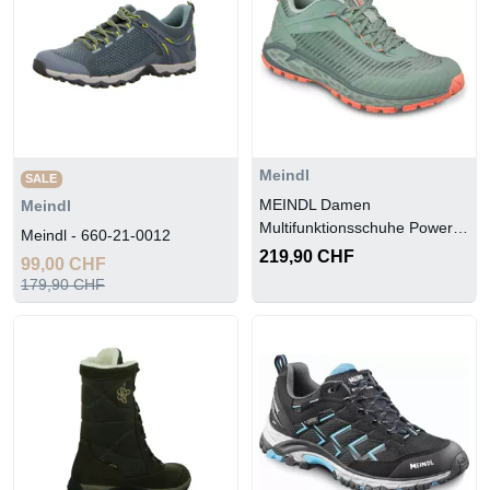
Meindl
SALE
MEINDL Damen
Meindl
Multifunktionsschuhe Power
Meindl - 660-21-0012
Walker Lady 4.2
219,90 CHF
99,00 CHF
179,90 CHF