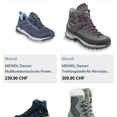
Meindl
Meindl
MEINDL Damen
MEINDL Damen
Multifunktionsschuhe Power
Trekkingstiefel Air Revolution
Walker Lady 3.5 (Boa®)
1.5 Lady
239,90 CHF
309,90 CHF