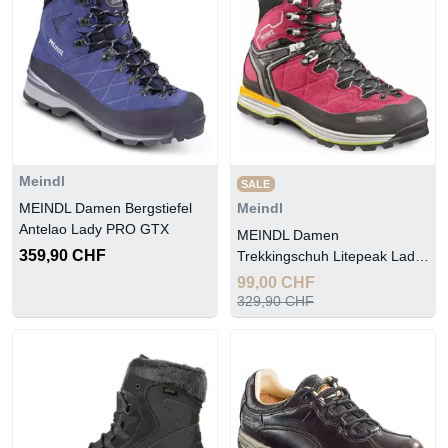
Meindl
SALE
MEINDL Damen Bergstiefel
Meindl
Antelao Lady PRO GTX
MEINDL Damen
359,90 CHF
Trekkingschuh Litepeak Lady
PRO GTX
99,00 CHF
329,90 CHF