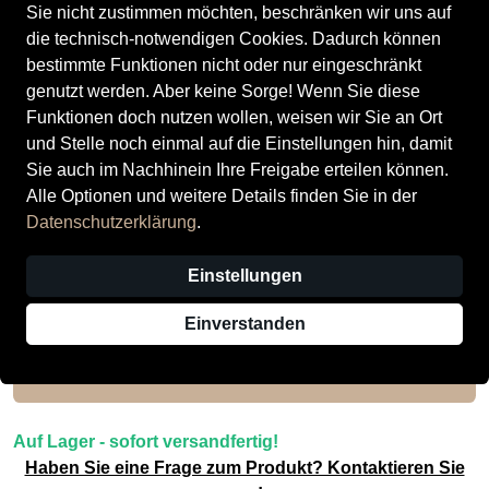
Sie nicht zustimmen möchten, beschränken wir uns auf
die technisch-notwendigen Cookies. Dadurch können
bestimmte Funktionen nicht oder nur eingeschränkt
genutzt werden. Aber keine Sorge! Wenn Sie diese
Funktionen doch nutzen wollen, weisen wir Sie an Ort
und Stelle noch einmal auf die Einstellungen hin, damit
Tamaris
Damen-Sandalette
Sie auch im Nachhinein Ihre Freigabe erteilen können.
Alle Optionen und weitere Details finden Sie in der
Preis
50,00 CHF
inkl. MwSt.,
zzgl. Versandkosten
Datenschutzerklärung
.
Statt:
89,90 CHF
−44%
Einstellungen
Nur noch weniger als 3 Artikel im Geschäft vorhanden.
Einverstanden
In den Warenkorb
Auf Lager - sofort versandfertig!
Haben Sie eine Frage zum Produkt? Kontaktieren Sie