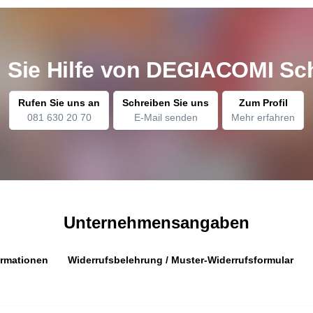
n Sie Hilfe von DEGIACOMI S
Rufen Sie uns an
Schreiben Sie uns
Zum Profil
081 630 20 70
E-Mail senden
Mehr erfahren
Unternehmensangaben
rmationen
Widerrufsbelehrung / Muster-Widerrufsformular