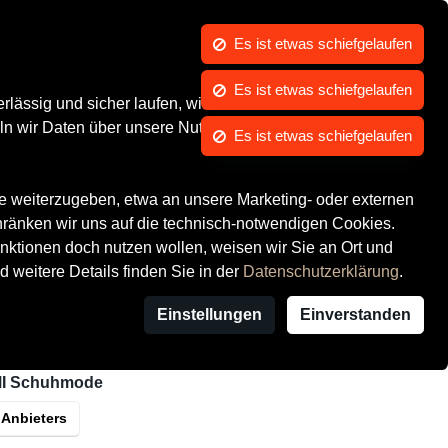
Es ist etwas schiefgelaufen
Kontrast
Mein Konto
Wunschliste
Warenkorb
Es ist etwas schiefgelaufen
Marken
ssig und sicher laufen, wir die Performance
ln wir Daten über unsere Nutzer und das
te weiterzugeben, etwa an unsere Marketing- oder externen
hränken wir uns auf die technisch-notwendigen Cookies.
ktionen doch nutzen wollen, weisen wir Sie an Ort und
ürer
d weitere Details finden Sie in der
Datenschutzerklärung
.
Einstellungen
Einverstanden
t.,
zzgl. Versandkosten
I Schuhmode
 Anbieters