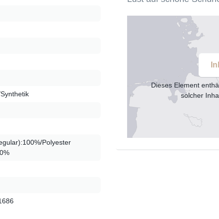
In
Dieses Element enthä
/Synthetik
solcher Inha
regular):100%/Polyester
00%
1686