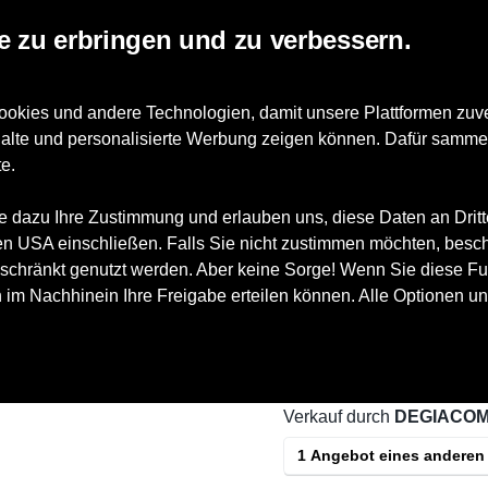
e zu erbringen und zu verbessern.
Accessoires
WIR-Zahlung
 und andere Technologien, damit unsere Plattformen zuverlä
nhalte und personalisierte Werbung zeigen können. Dafür samme
e.
men-Schnürer
e dazu Ihre Zustimmung und erlauben uns, diese Daten an Drit
 den USA einschließen. Falls Sie nicht zustimmen möchten, besc
schränkt genutzt werden. Aber keine Sorge! Wenn Sie diese Fun
Tamaris
Damen-Schn
h im Nachhinein Ihre Freigabe erteilen können. Alle Optionen un
Preis
79,90 CHF
inkl. MwS
Verkauf durch
DEGIACOM
1 Angebot eines anderen