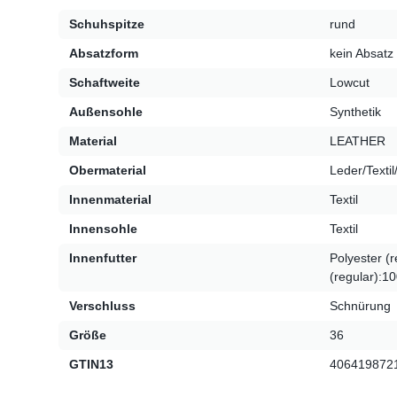
Schuhspitze
rund
Absatzform
kein Absatz
Schaftweite
Lowcut
Außensohle
Synthetik
Material
LEATHER
Obermaterial
Leder/Textil
Innenmaterial
Textil
Innensohle
Textil
Innenfutter
Polyester (
(regular):1
Verschluss
Schnürung
Größe
36
GTIN13
406419872