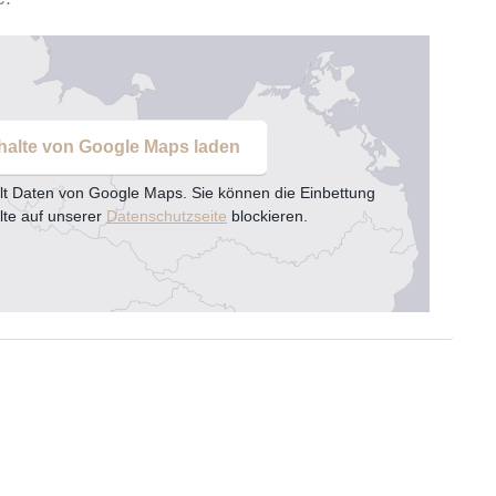
halte von Google Maps laden
lt Daten von Google Maps. Sie können die Einbettung
lte auf unserer
Datenschutzseite
blockieren.