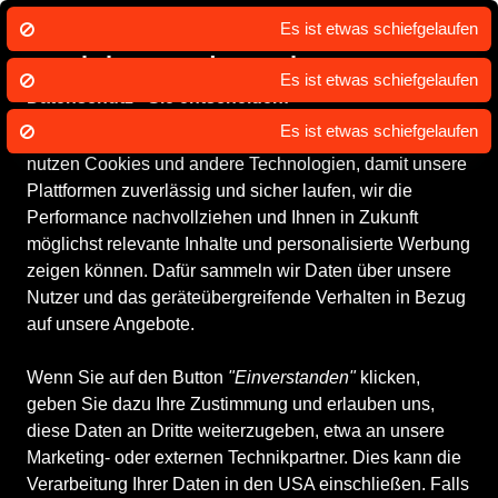
Wir nutzen Cookies um unsere Dienste
zu erbringen und zu verbessern.
Datenschutz - Sie entscheiden!
DEGIACOMI SCHUHMODEN und unsere Partner
Damenschuhe
Herrenschuhe
Kinderschuhe
Accessoires
WI
nutzen Cookies und andere Technologien, damit unsere
Plattformen zuverlässig und sicher laufen, wir die
Performance nachvollziehen und Ihnen in Zukunft
möglichst relevante Inhalte und personalisierte Werbung
zeigen können. Dafür sammeln wir Daten über unsere
Nutzer und das geräteübergreifende Verhalten in Bezug
auf unsere Angebote.
Wenn Sie auf den Button
"Einverstanden"
klicken,
geben Sie dazu Ihre Zustimmung und erlauben uns,
diese Daten an Dritte weiterzugeben, etwa an unsere
Marketing- oder externen Technikpartner. Dies kann die
Verarbeitung Ihrer Daten in den USA einschließen. Falls