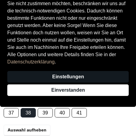
Sie nicht zustimmen möchten, beschränken wir uns auf
die technisch-notwendigen Cookies. Dadurch können
bestimmte Funktionen nicht oder nur eingeschränkt
genutzt werden. Aber keine Sorge! Wenn Sie diese
Funktionen doch nutzen wollen, weisen wir Sie an Ort
und Stelle noch einmal auf die Einstellungen hin, damit
Tamaris
Women Lace-up
Sie auch im Nachhinein Ihre Freigabe erteilen können.
Alle Optionen und weitere Details finden Sie in der
Preis
50,00 CHF
inkl. MwSt.,
zzgl. Versandkosten
Datenschutzerklärung
.
Statt:
99,90 CHF
−50%
Einstellungen
Verkauf durch
DEGIACOMI Schuhmode
1 Angebot eines anderen Anbieters
Einverstanden
Größe
37
38
39
40
41
Auswahl aufheben