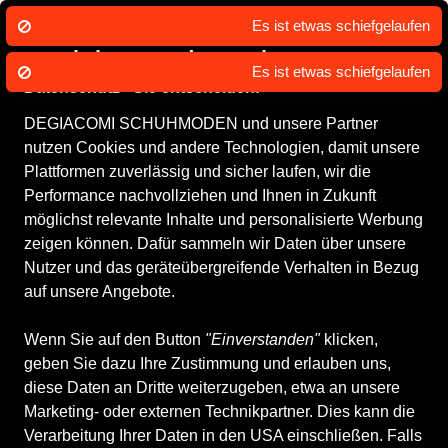
Es ist etwas schiefgelaufen
Wir nutzen Cookies um unsere Dienste
zu erbringen und zu verbessern.
Es ist etwas schiefgelaufen
Datenschutz - Sie entscheiden!
DEGIACOMI SCHUHMODEN und unsere Partner
Damenschuhe
Herrenschuhe
Kinderschuhe
Accessoires
WI
nutzen Cookies und andere Technologien, damit unsere
Plattformen zuverlässig und sicher laufen, wir die
Performance nachvollziehen und Ihnen in Zukunft
möglichst relevante Inhalte und personalisierte Werbung
DEGIACOMI Schuhmode
zeigen können. Dafür sammeln wir Daten über unsere
Nutzer und das geräteübergreifende Verhalten in Bezug
auf unsere Angebote.
Rufen Sie uns an
Schreiben Sie uns
081 630 20 70
E-Mail senden
Wenn Sie auf den Button
"Einverstanden"
klicken,
Zum Profil
geben Sie dazu Ihre Zustimmung und erlauben uns,
Mehr erfahren
diese Daten an Dritte weiterzugeben, etwa an unsere
Marketing- oder externen Technikpartner. Dies kann die
Verarbeitung Ihrer Daten in den USA einschließen. Falls