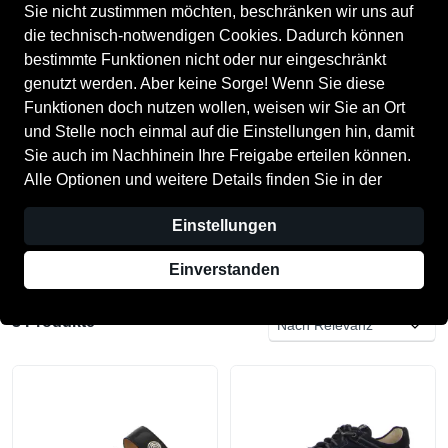
Sie nicht zustimmen möchten, beschränken wir uns auf
die technisch-notwendigen Cookies. Dadurch können
ALLE FILTER
bestimmte Funktionen nicht oder nur eingeschränkt
genutzt werden. Aber keine Sorge! Wenn Sie diese
Funktionen doch nutzen wollen, weisen wir Sie an Ort
Marken
Größe
Farbe
Anbieter
Anbiet
und Stelle noch einmal auf die Einstellungen hin, damit
Sie auch im Nachhinein Ihre Freigabe erteilen können.
Alle Optionen und weitere Details finden Sie in der
Ganter
DEGIACOMI Schuhmode
Datenschutzerklärung
.
Marken
Anbieter
Einstellungen
Alles zurücksetzen
Einverstanden
3 Produkte