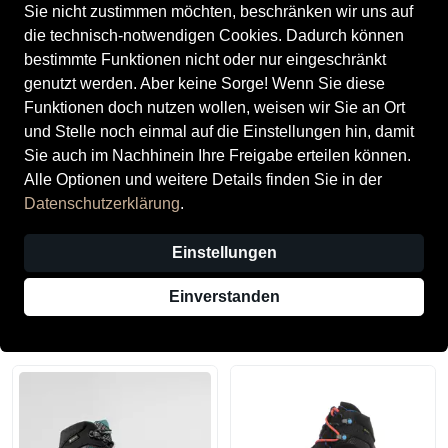
Sie nicht zustimmen möchten, beschränken wir uns auf
die technisch-notwendigen Cookies. Dadurch können
ALLE FILTER
bestimmte Funktionen nicht oder nur eingeschränkt
genutzt werden. Aber keine Sorge! Wenn Sie diese
Funktionen doch nutzen wollen, weisen wir Sie an Ort
Marken
Größe
Farbe
Geschlecht
Anb
und Stelle noch einmal auf die Einstellungen hin, damit
Sie auch im Nachhinein Ihre Freigabe erteilen können.
Alle Optionen und weitere Details finden Sie in der
La Sportiva
DEGIACOMI Schuhmode
Datenschutzerklärung
.
Marken
Anbieter
Einstellungen
Alles zurücksetzen
Einverstanden
12 Produkte