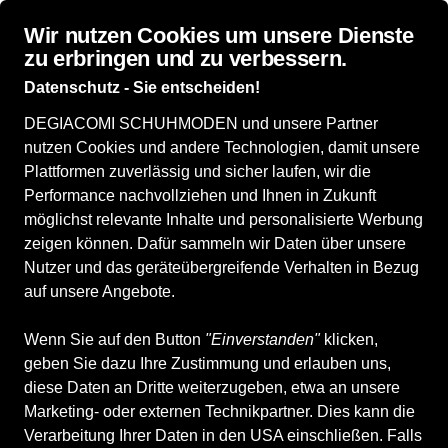
Wir nutzen Cookies um unsere Dienste
zu erbringen und zu verbessern.
Datenschutz - Sie entscheiden!
DEGIACOMI SCHUHMODEN und unsere Partner
Damenschuhe
Herrenschuhe
Kinderschuhe
Accessoires
WI
nutzen Cookies und andere Technologien, damit unsere
Plattformen zuverlässig und sicher laufen, wir die
Performance nachvollziehen und Ihnen in Zukunft
möglichst relevante Inhalte und personalisierte Werbung
DEGIACOMI Schuhmode
zeigen können. Dafür sammeln wir Daten über unsere
Nutzer und das geräteübergreifende Verhalten in Bezug
auf unsere Angebote.
Rufen Sie uns an
Schreiben Sie uns
081 630 20 70
E-Mail senden
Wenn Sie auf den Button
"Einverstanden"
klicken,
Zum Profil
geben Sie dazu Ihre Zustimmung und erlauben uns,
Mehr erfahren
diese Daten an Dritte weiterzugeben, etwa an unsere
Marketing- oder externen Technikpartner. Dies kann die
Verarbeitung Ihrer Daten in den USA einschließen. Falls