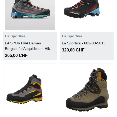
La Sportiva
La Sportiva
LA SPORTIVA Damen
La Sportiva - 602-00-5013
Bergstiefel Aequilibrium Hike
320,00 CHF
Woman Gtx
265,00 CHF